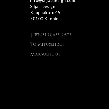
info@siljasdesign.com
Siljas Design
Kauppakatu 45
70100 Kuopio
Tietosuojaseloste
Toimitusehdot
Maksuehdot