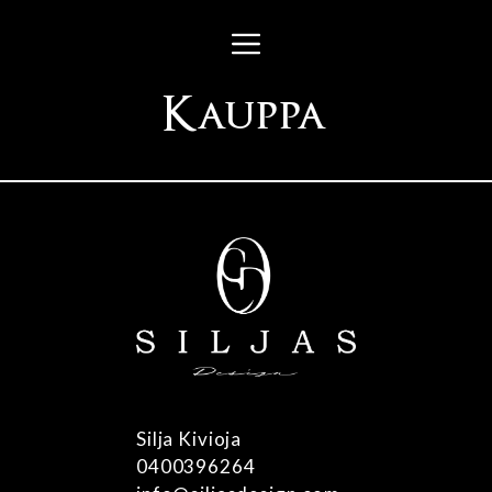
Siirry
Valikko
sisältöön
Kauppa
Silja Kivioja
0400396264