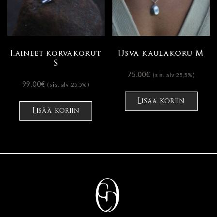
Laineet korvakorut
Usva kaulakoru M
S
75.00
€
(sis. alv 25,5%)
99.00
€
(sis. alv 25,5%)
Tällä
tuot
Lisää koriin
Lisää koriin
on
usea
muun
Voit
tehd
vali
tuot
sivul