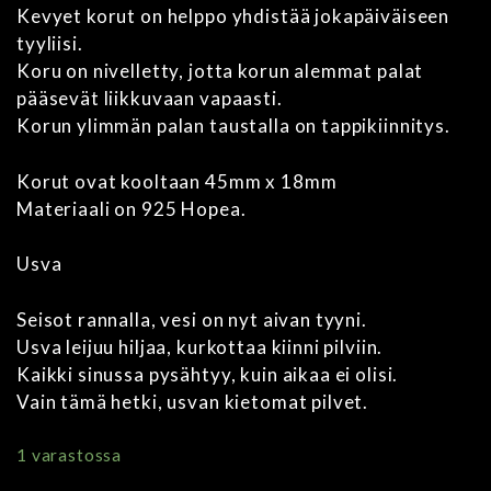
Kevyet korut on helppo yhdistää jokapäiväiseen
tyyliisi.
Koru on nivelletty, jotta korun alemmat palat
pääsevät liikkuvaan vapaasti.
Korun ylimmän palan taustalla on tappikiinnitys.
Korut ovat kooltaan 45mm x 18mm
Materiaali on 925 Hopea.
Usva
Seisot rannalla, vesi on nyt aivan tyyni.
Usva leijuu hiljaa, kurkottaa kiinni pilviin.
Kaikki sinussa pysähtyy, kuin aikaa ei olisi.
Vain tämä hetki, usvan kietomat pilvet.
1 varastossa