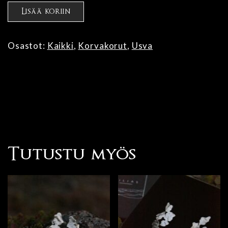
Usva
Lisää koriin
korvakorut
XL
määrä
Osastot:
Kaikki
,
Korvakorut
,
Usva
Tutustu myös