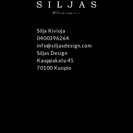
Silja Kivioja
0400396264
info@siljasdesign.com
Siljas Design
Kauppakatu 45
70100 Kuopio
Tietosuojaseloste
Toimitusehdot
Maksuehdot