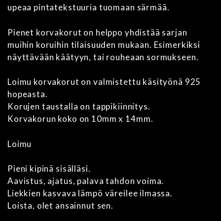
upeaa pintatekstuuria tuomaan särmää.
Pienet korvakorut on helppo yhdistää sarjan
muihin koruihin tilaisuuden mukaan. Esimerkiksi
näyttävään käätyyn, tai rouheaan sormukseen.
Loimu korvakorut on valmistettu käsityönä 925
hopeasta.
Korujen taustalla on tappikiinnitys.
Korvakorun koko on 10mm x 14mm.
Loimu
Pieni kipinä sisälläsi.
Aavistus, ajatus, palava tahdon voima.
Liekkien kasvava lämpö väreilee ilmassa.
Loista, olet ansainnut sen.