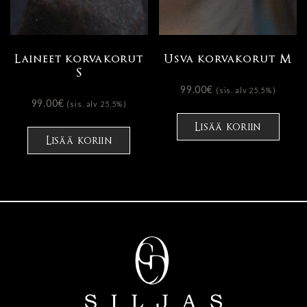
Laineet korvakorut
Usva korvakorut M
S
99.00
€
(sis. alv 25,5%)
99.00
€
(sis. alv 25,5%)
Lisää koriin
Lisää koriin