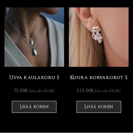
usea
muun
Voit
tehd
vali
tuot
sivul
Usva kaulakoru S
Kuura korvakorut S
75.00
€
115.00
€
(sis. alv 25,5%)
(sis. alv 25,5%)
Tällä
tuotteella
Lisää koriin
Lisää koriin
on
useampi
muunnelma.