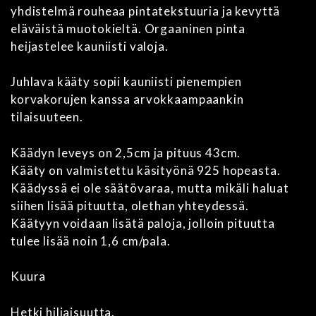
yhdistelmä rouheaa pintatekstuuria ja kevyttä
eläväistä muotokieltä. Orgaaninen pinta
heijastelee kauniisti valoja.
Juhlava kääty sopii kauniisti pienempien
korvakorujen kanssa arvokkaampaankin
tilaisuuteen.
Käädyn leveys on 2,5cm ja pituus 43cm.
Kääty on valmistettu käsityönä 925 hopeasta.
Käädyssä ei ole säätövaraa, mutta mikäli haluat
siihen lisää pituutta, olethan yhteydessä.
Käätyyn voidaan lisätä paloja, jolloin pituutta
tulee lisää noin 1,6 cm/pala.
Kuura
Hetki hiljaisuutta.