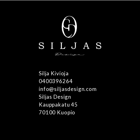
Voit
tehdä
valinnat
tuotteen
sivulla.
Silja Kivioja
0400396264
info@siljasdesign.com
Siljas Design
Kauppakatu 45
70100 Kuopio
Tietosuojaseloste