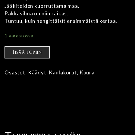
Jääkiteiden kuorruttama maa.
Pakkasilma on niin raikas.
Tuntuu, kuin hengittäisit ensimmäistä kertaa.
1 varastossa
Kuura
Lisää koriin
kääty
määrä
Osastot:
Käädyt
,
Kaulakorut
,
Kuura