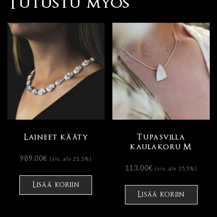
Tutustu myös
Laineet kääty
Tupasvilla
kaulakoru M
989.00
€
(sis. alv 25,5%)
113.00
€
(sis. alv 25,5%)
Tällä
Lisää koriin
tuot
Lisää koriin
on